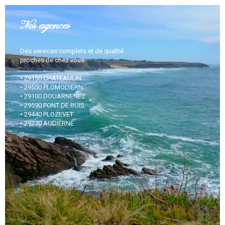
Nos agences
Des services complets et de qualité
proches de chez vous
• 29150 CHATEAULIN
• 29550 PLOMODIERN
• 29100 DOUARNENEZ
• 29590 PONT DE BUIS
• 29440 PLOZEVET
• 29770 AUDIERNE