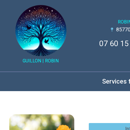
ROBI
85770
07 60 15
GUILLON |
ROBIN
Services 
In