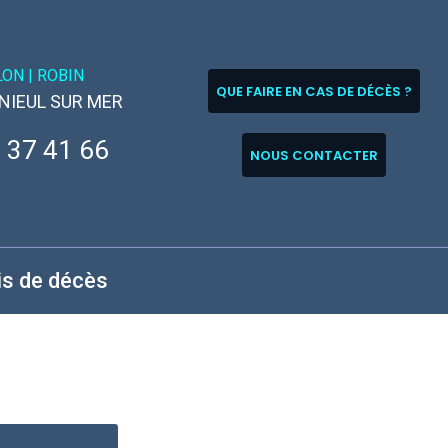
LON |
ROBIN
QUE FAIRE EN CAS DE DÉCÈS ?
 NIEUL SUR MER
 37 41 66
NOUS CONTACTER
is de décès