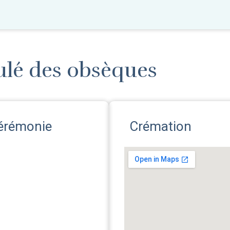
ulé des obsèques
érémonie
Crémation