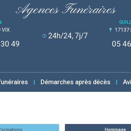
Agences Funéraires
N
GUIL
 VIX
17137
24h/24, 7j/7
 30 49
05 46
funéraires
Démarches après décès
Av
formations
Hommage