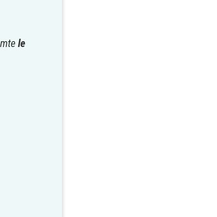
Comte
le