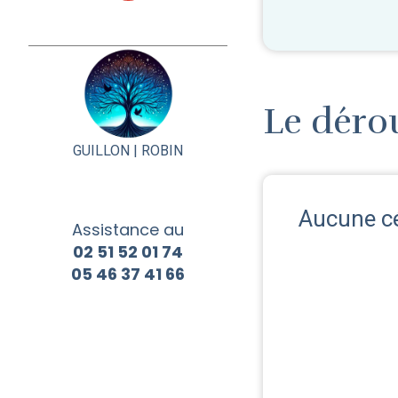
Le déro
GUILLON |
ROBIN
Aucune c
Assistance au
02 51 52 01 74
05 46 37 41 66