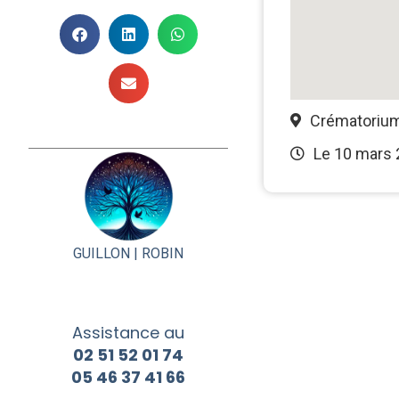
Crématorium
Le 10 mars
GUILLON |
ROBIN
Assistance au
02 51 52 01 74
05 46 37 41 66