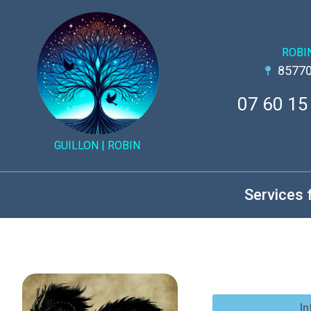
ROBI
85770
07 60 15
GUILLON |
ROBIN
Services 
In