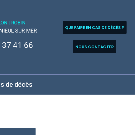
LON |
ROBIN
QUE FAIRE EN CAS DE DÉCÈS ?
 NIEUL SUR MER
 37 41 66
NOUS CONTACTER
is de décès