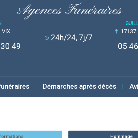
Agences Funéraires
N
GUIL
 VIX
17137
24h/24, 7j/7
 30 49
05 46
funéraires
Démarches après décès
Av
formations
Hommage