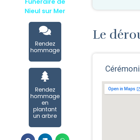
Funéraire de
Nieul sur Mer
Le déro
Rendez
hommage
Cérémonie
Rendez
hommage
en
plantant
un arbre