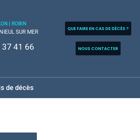
LON |
ROBIN
QUE FAIRE EN CAS DE DÉCÈS ?
 NIEUL SUR MER
 37 41 66
NOUS CONTACTER
is de décès