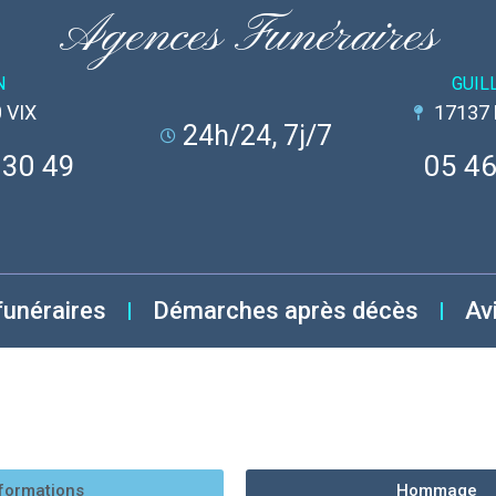
Agences Funéraires
N
GUIL
 VIX
17137
24h/24, 7j/7
 30 49
05 46
funéraires
Démarches après décès
Av
formations
Hommage