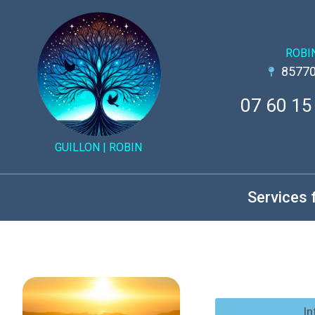
ROBI
85770
07 60 15
GUILLON |
ROBIN
Services 
In