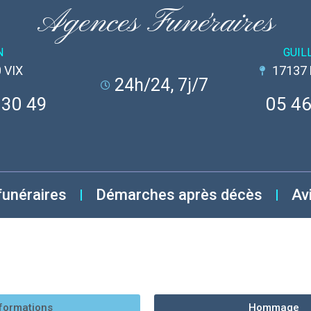
Agences Funéraires
N
GUIL
 VIX
17137
24h/24, 7j/7
 30 49
05 46
funéraires
Démarches après décès
Av
formations
Hommage