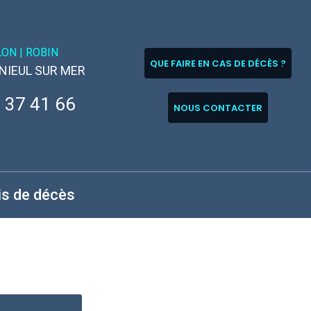
LON |
ROBIN
QUE FAIRE EN CAS DE DÉCÈS ?
 NIEUL SUR MER
 37 41 66
NOUS CONTACTER
is de décès