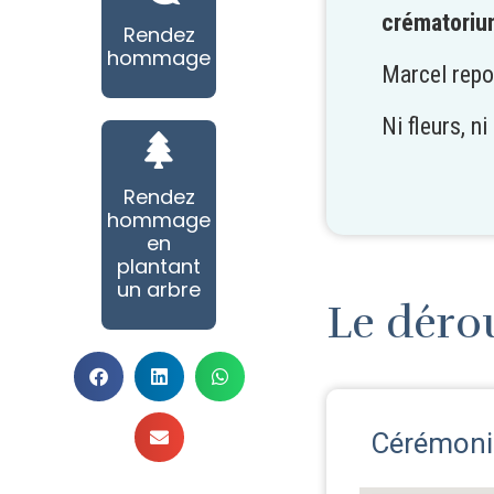
crématoriu
Rendez
hommage
Marcel repo
Ni fleurs, n
Rendez
hommage
en
plantant
un arbre
Le déro
Cérémonie