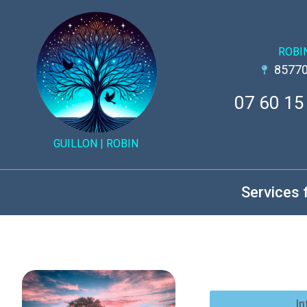
ROBI
85770
07 60 15
GUILLON |
ROBIN
Services 
In