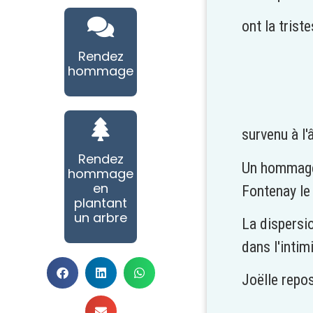
ont la trist
Rendez
hommage
survenu à l'
Rendez
Un hommage 
hommage
en
Fontenay le
plantant
un arbre
La dispersio
dans l'intimi
Joëlle repo