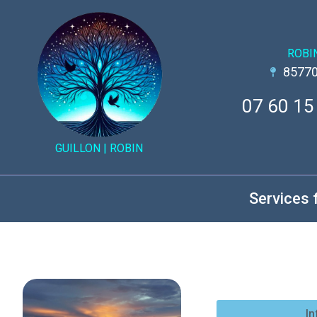
ROBI
85770
07 60 15
GUILLON |
ROBIN
Services 
In