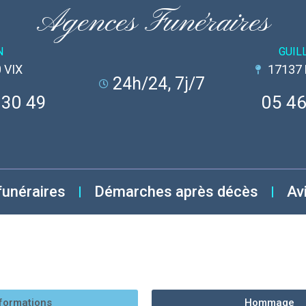
Agences Funéraires
N
GUIL
 VIX
17137
24h/24, 7j/7
 30 49
05 46
funéraires
Démarches après décès
Av
formations
Hommage