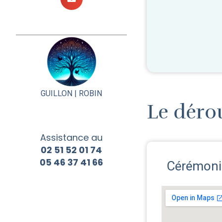
GUILLON |
ROBIN
Le déro
Assistance au
02 51 52 01 74
05 46 37 41 66
Cérémonie