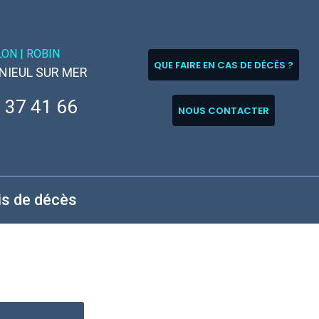
LON |
ROBIN
QUE FAIRE EN CAS DE DÉCÈS ?
 NIEUL SUR MER
 37 41 66
NOUS CONTACTER
is de décès