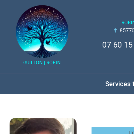
ROBI
85770
07 60 15
GUILLON |
ROBIN
Services 
In