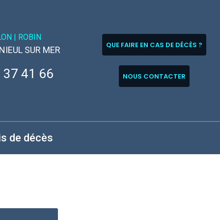
LON |
ROBIN
QUE FAIRE EN CAS DE DÉCÈS ?
 NIEUL SUR MER
 37 41 66
NOUS CONTACTER
is de décès