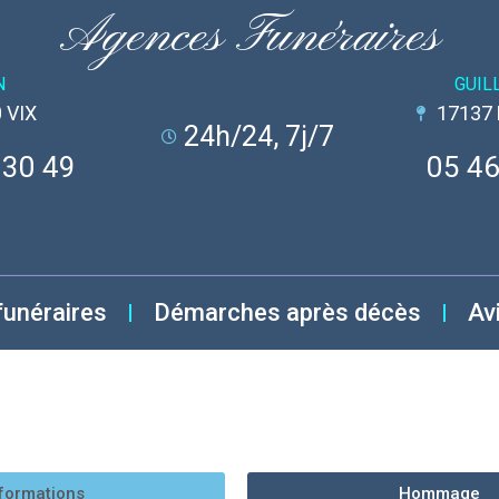
Agences Funéraires
N
GUIL
 VIX
17137
24h/24, 7j/7
 30 49
05 46
funéraires
Démarches après décès
Av
formations
Hommage