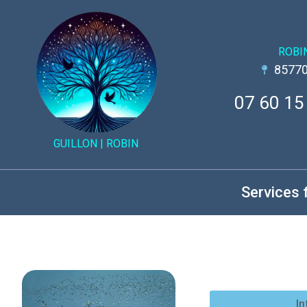
ROBI
85770
07 60 15
GUILLON |
ROBIN
Services 
In