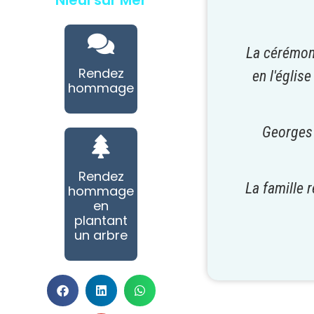
Nieul sur Mer
La cérémon
Rendez
en l'églis
hommage
Georges 
Rendez
La famille 
hommage
en
plantant
un arbre