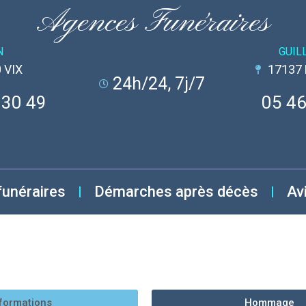
Agences Funéraires
N
GUIL
 VIX
17137
24h/24, 7j/7
 30 49
05 46
funéraires
Démarches après décès
Av
formations
Hommage