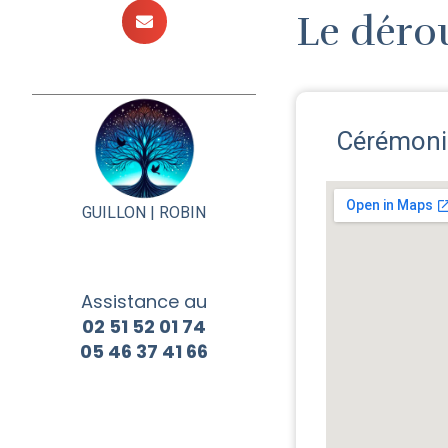
Le déro
Cérémonie
GUILLON |
ROBIN
Assistance au
02 51 52 01 74
05 46 37 41 66