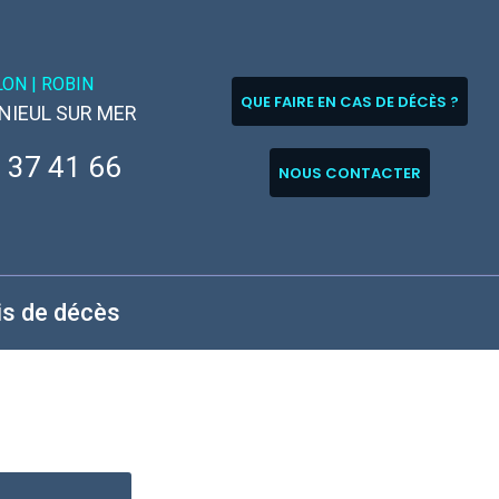
LON |
ROBIN
QUE FAIRE EN CAS DE DÉCÈS ?
 NIEUL SUR MER
 37 41 66
NOUS CONTACTER
is de décès